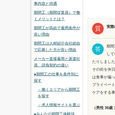
事内容と待遇
期間工（期間従業員）で働
くメリットとは？
実際
質
期間工が高給で雇用条件が
良い理由
期間工は人材紹介会社経由
期間
答
で応募した方が良い理由
して
メーカー直接雇用と派遣社
たりしまし
員、請負契約の違い
その街を休
●期間工の仕事を条件別に
は食事が偏
探す
プライベー
－働くエリアから期間工
ケアをする
を探す
－求人情報サイトを選ぶ
（男性 36歳
●みんなの期間工体験談