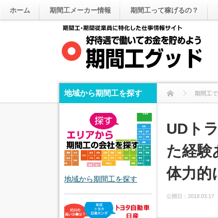
ホーム
期間工メーカー情報
期間工って稼げるの？
地域から期間工を探す
期間工で
UDト
た経験
体力的
地域から期間工を探す
公開日：
2018.03.17