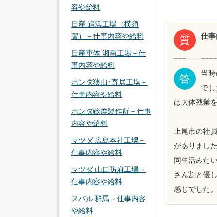
容や給料
日産 追浜工場（横須
仕事
賀）－仕事内容や給料
質
日産車体 湘南工場－仕
事内容や給料
当時
答
ホンダ狭山･寄居工場－
でし
仕事内容や給料
は大体残業を
ホンダ鈴鹿製作所－仕事
内容や給料
上尾市の社員
マツダ 広島本社工場－
がありまし
仕事内容や給料
同生活みた
マツダ 山口防府工場－
さん割と優
仕事内容や給料
感じでした
スバル 群馬－仕事内容
や給料