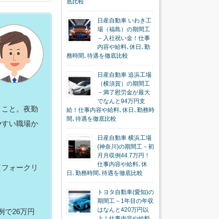
底比較
日産自動車 いわき工
場（福島）の期間工
－入社祝い金！仕事
内容や給料､休日､勤
務時間､待遇を徹底比較
日産自動車 追浜工場
（横須賀）の期間工
－満了慰労金が最大
でなんと94万円支
うこと。夜勤
給！仕事内容や給料､休日､勤務時
間､待遇を徹底比較
やすい職場か
日産自動車 横浜工場
(神奈川)の期間工－初
月月収例44.7万円！
仕事内容や給料､休
（フォークリ
日､勤務時間､待遇を徹底比較
トヨタ自動車(愛知)の
期間工－1年目の年収
はなんと420万円以
例で26万円
上！仕事内容や給料､