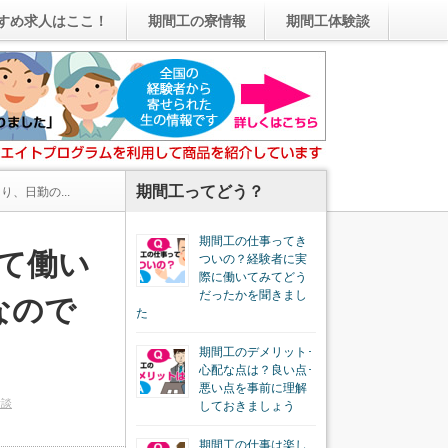
すめ求人はここ！
期間工の寮情報
期間工体験談
期間工ってどう？
、日勤の...
期間工の仕事ってき
て働い
ついの？経験者に実
際に働いてみてどう
だったかを聞きまし
なので
た
期間工のデメリット･
心配な点は？良い点･
悪い点を事前に理解
験談
しておきましょう
期間工の仕事は楽し