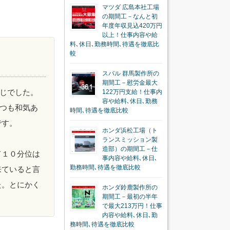
マツダ 広島本社工場
の期間工－なんと初
年度年収見込420万円
以上！仕事内容や給
料､休日､勤務時間､待遇を徹底比
較
スバル 群馬製作所の
期間工－慰労金最大
じでした。
122万円支給！仕事内
容や給料､休日､勤務
つも和気あ
時間､待遇を徹底比較
です。
ホンダ浜松工場（ト
ランスミッション製
造部）の期間工－仕
て１０分位は
事内容や給料､休日､
勤務時間､待遇を徹底比較
来ていると言
た。とにかく
ホンダ鈴鹿製作所の
期間工－最初の半年
で最大213万円！仕事
内容や給料､休日､勤
務時間､待遇を徹底比較