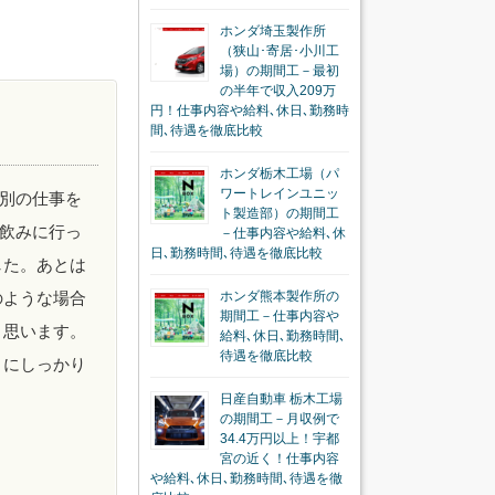
ホンダ埼玉製作所
（狭山･寄居･小川工
場）の期間工－最初
の半年で収入209万
円！仕事内容や給料､休日､勤務時
間､待遇を徹底比較
ホンダ栃木工場（パ
ワートレインユニッ
別の仕事を
ト製造部）の期間工
飲みに行っ
－仕事内容や給料､休
日､勤務時間､待遇を徹底比較
した。あとは
のような場合
ホンダ熊本製作所の
期間工－仕事内容や
と思います。
給料､休日､勤務時間､
待遇を徹底比較
うにしっかり
日産自動車 栃木工場
の期間工－月収例で
34.4万円以上！宇都
宮の近く！仕事内容
や給料､休日､勤務時間､待遇を徹