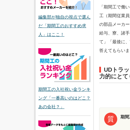
「期間工で働い
工（期間従業員
編集部が独自の視点で選ん
の部品メーカー
だ「期間工のおすすめ求
給与、寮、諸手
人」はここ！
て」「最後に、
答えてもらいま
UDトラ
力的にとて
期間工の入社祝い金ランキ
ング「一番高いのはどこ？
あの会社？」
期間
質