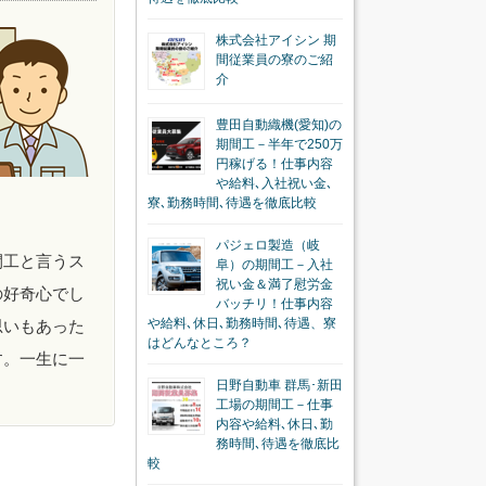
株式会社アイシン 期
間従業員の寮のご紹
介
豊田自動織機(愛知)の
期間工－半年で250万
円稼げる！仕事内容
や給料､入社祝い金､
寮､勤務時間､待遇を徹底比較
パジェロ製造（岐
間工と言うス
阜）の期間工－入社
祝い金＆満了慰労金
の好奇心でし
バッチリ！仕事内容
や給料､休日､勤務時間､待遇、寮
思いもあった
はどんなところ？
す。一生に一
日野自動車 群馬･新田
工場の期間工－仕事
内容や給料､休日､勤
務時間､待遇を徹底比
較