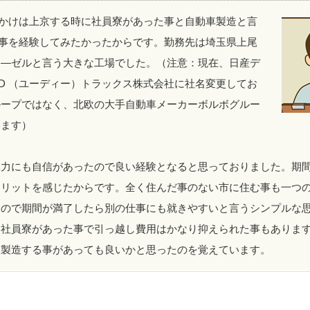
かけは上京する時に社員寮があった事と自動車製造と言
事を経験してみたかったからです。勤務先は埼玉県上尾
ィ―ゼルと言う大きな工場でした。（注意：現在、日産デ
D （ユーディー）トラックス株式会社に社名変更してお
ループではなく、北欧の大手自動車メーカーボルボグルー
います）
体力にも自信があったので良い経験となると思っておりました。期
メリットを感じたからです。全く住んだ事のない市に住む事も一つ
なので期間が満了したら別の仕事にも就きやすいと言うシンプルな
。社員寮があった事で引っ越し費用はかなり抑えられた事もありま
を製造する事があっても良いかと思ったのを覚えています。