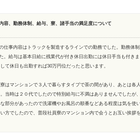
内容、勤務体制、給与、寮、諸手当の満足度について
の仕事内容はトラックを製造するラインでの勤務でした。勤務体制
た。給与は基本日給に残業代が付き休日出勤には休日手当も付きま
して休日も出勤すれば30万円位だったと思います。
寮はマンションで３人で暮らすタイプで茶の間があり、あとは各人
た。当時は２０代でしたので特別給与に不満はありませんでしたが
いな部分があったので洗濯機やお風呂の順番などある程度は気を使
しい方でしたので、普段社員寮のマンション内で会うとお互い挨拶
。