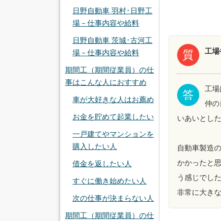
日野自動車 羽村･日野工
場－仕事内容や給料
日野自動車 茨城･古河工
工場
場－仕事内容や給料
質
期間工（期間従業員）の仕
事はこんな人におすすめ
工場
答
車が大好きな人はお薦め
仲の
お金を貯めて起業したい
いあいとし
一戸建てやマンションを
購入したい人
自動車製造
かかったと
借金を返したい人
う感じでし
すぐに働き始めたい人
非常に大き
次の仕事が決まらない人
期間工（期間従業員）の仕