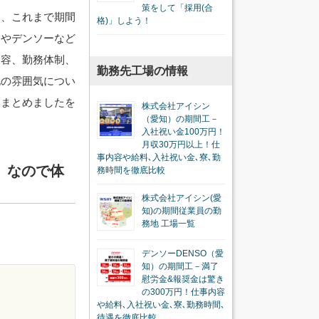
策をして「採用(合
は、これまで期間
格)」しよう！
ンやデンソーなど
内容、勤務体制、
勤務先工場の情報
地の雰囲気につい
をまとめましたを
株式会社アイシン
（愛知）の期間工－
入社祝い金100万円！
月収30万円以上！仕
事内容や給料､入社祝い金､寮､勤
）なので体
務時間を徹底比較
株式会社アイシン(愛
知)の期間従業員の勤
務地 工場一覧
デンソーDENSO（愛
知）の期間工－満了
慰労金&報奨金は驚き
の300万円！仕事内容
や給料､入社祝い金､寮､勤務時間､
待遇を徹底比較