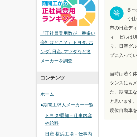
きっ
答
う仕
市の日産デ
「正社員登用数が一番多い
ィ―ゼルはU
会社はどこ？」トヨタ､ホ
り、日産グ
ンダ､日産､マツダなど各
プに入って
メーカーを調査
当時は若く
コンテンツ
タンスにも
た。期間工
ホーム
と思います
●期間工求人メーカー一覧
度位自動車
トヨタ/愛知－仕事内容
や給料
日産 横浜工場－仕事内