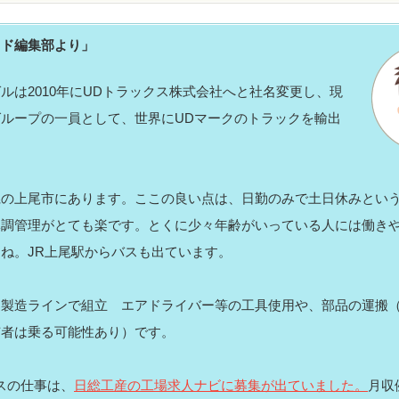
ッド編集部より」
ルは2010年にUDトラックス株式会社へと社名変更し、現
ループの一員として、世界にUDマークのトラックを輸出
。
県の上尾市にあります。ここの良い点は、日勤のみで土日休みとい
体調管理がとても楽です。とくに少々年齢がいっている人には働き
ね。JR上尾駅からバスも出ています。
、製造ラインで組立 エアドライバー等の工具使用や、部品の運搬
有者は乗る可能性あり）です。
スの仕事は、
日総工産の工場求人ナビに募集が出ていました。
月収