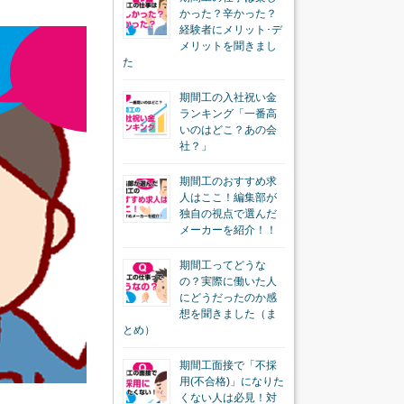
かった？辛かった？
経験者にメリット･デ
メリットを聞きまし
た
期間工の入社祝い金
ランキング「一番高
いのはどこ？あの会
社？」
期間工のおすすめ求
人はここ！編集部が
独自の視点で選んだ
メーカーを紹介！！
期間工ってどうな
の？実際に働いた人
にどうだったのか感
想を聞きました（ま
とめ）
期間工面接で「不採
用(不合格)」になりた
くない人は必見！対