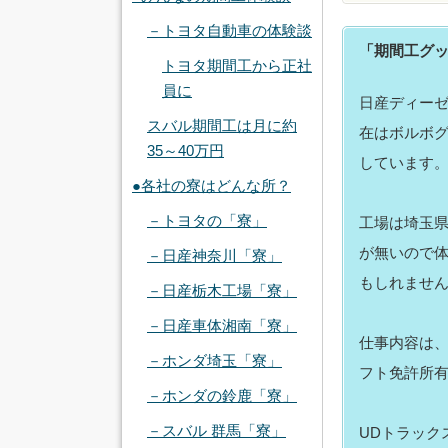
－トヨタ自動車の体験談
「期間工グ
トヨタ期間工から正社
員に
日産ディーゼ
スバル期間工は月に約
在はボルボグ
35～40万円
しています
●各社の寮はどんな所？
－トヨタの「寮」
工場は埼玉
が無いので
－日産神奈川「寮」
もしれません
－日産栃木工場「寮」
－日産車体湘南「寮」
仕事内容は
－ホンダ埼玉「寮」
フト免許所
－ホンダの鈴鹿「寮」
－スバル 群馬「寮」
UDトラック