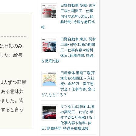
日野自動車 茨城･古河
工場の期間工－仕事
内容や給料､休日､勤
務時間､待遇を徹底比
較
日野自動車 東京･羽村
工場･日野工場の期間
は日勤のみ
工－仕事内容や給料､
した。給与
休日､勤務時間､待遇
を徹底比較
日産車体 湘南工場(平
塚市)の期間工－入社
1人ずつ部屋
祝い金30万！満了慰
労金！仕事内容､寮は
、ある意味共
どんなところ？
いました。皆
マツダ 山口防府工場
をすると言う
の期間工－わずか半
年で241万円稼げる！
仕事内容や給料､休
日､勤務時間､待遇を徹底比較