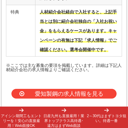
特典
人材紹介会社経由で入社すると、上記手
当とは別に紹介会社独自の「入社お祝い
金」をもらえるケースがあります。キャ
ンペーンの有無は下記「求人情報」でご
確認ください。選考会開催中です。
※ここでは主な募集の要項を掲載しています。詳細は下記人
材紹介会社の求人情報よりご確認ください。
愛知製鋼の求人情報を見る
アイシン期間工もエント
日産九州も直接雇用！業
2～30代はまずトヨタ狙
期間工グッド編集部コメント
リーを！安心の直接雇
界トップクラス高待遇･
い。待遇一番
用！Web面接OK
遠方はまずWeb面談