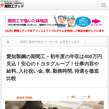
期間工募集情報をメーカー名･企業名から探す
愛知製鋼の期間工－初年度の年収は400万円見込！安心のトヨタ...
愛知製鋼の期間工－初年度の年収は400万円
見込！安心のトヨタグループ！仕事内容や
給料､入社祝い金､寮､勤務時間､待遇を徹底
比較