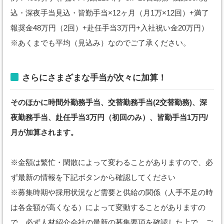
込・深夜手当見込・皆勤手当×12ヶ月（月1万×12回）+満了
報奨金48万円（2回）+赴任手当3万円+入社祝い金20万円）
※あくまでも平均（見込み）なのでご了承ください。
さらにさまざまな手当が次々に加算！
そのほかに時間外勤務手当、交替勤務手当(2交替勤務)、深
夜勤務手当、赴任手当3万円（初回のみ）、皆勤手当1万円/
月が加算されます。
※金額は繁忙・閑散によって変わることがありますので、必
ず最新の情報を下記ボタンから確認してください
※募集時期や採用状況など需要と供給の関係（人手不足の時
は各金額が高くなる）によって変動することがありますの
で、必ず人材紹介会社の最新の募集要項を確認した上で、ご