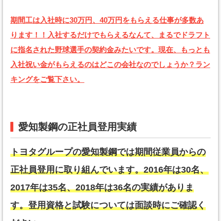
期間工は入社時に30万円、40万円をもらえる仕事が多数あ
ります！！入社するだけでもらえるなんて、まるでドラフト
に指名された野球選手の契約金みたいです。現在、もっとも
入社祝い金がもらえるのはどこの会社なのでしょうか？ラン
キングをご覧下さい。
愛知製鋼の正社員登用実績
トヨタグループの愛知製鋼では期間従業員からの
正社員登用に取り組んでいます。2016年は30名、
2017年は35名、2018年は36名の実績がありま
す。登用資格と試験については面談時にご確認く