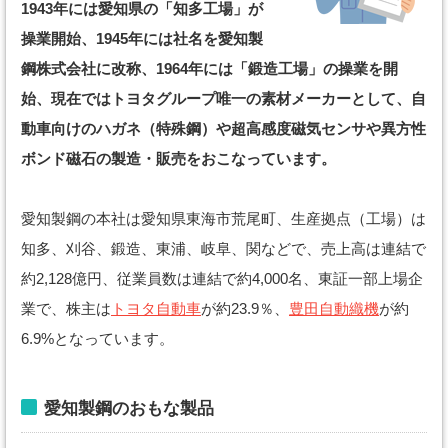
1943年には愛知県の「知多工場」が
操業開始、1945年には社名を愛知製
鋼株式会社に改称、1964年には「鍛造工場」の操業を開
始、現在ではトヨタグループ唯一の素材メーカーとして、自
動車向けのハガネ（特殊鋼）や超高感度磁気センサや異方性
ボンド磁石の製造・販売をおこなっています。
愛知製鋼の本社は愛知県東海市荒尾町、生産拠点（工場）は
知多、刈谷、鍛造、東浦、岐阜、関などで、売上高は連結で
約2,128億円、従業員数は連結で約4,000名、東証一部上場企
業で、株主は
トヨタ自動車
が約23.9％、
豊田自動織機
が約
6.9%となっています。
愛知製鋼のおもな製品