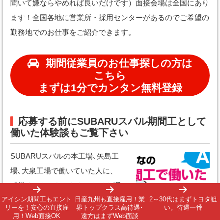
聞いて嫌ならやめれば良いだけです）面接会場は全国にあり
ます！全国各地に営業所・採用センターがあるのでご希望の
勤務地でのお仕事をご紹介できます。
期間従業員のお仕事探しの方は
こちら
まずは1分でカンタン無料登録
応募する前にSUBARUスバル期間工として
働いた体験談もご覧下さい
SUBARUスバルの本工場､矢島工
場､大泉工場で働いていた人に、
「働くことになったきっかけと理
アイシン期間工もエント
日産九州も直接雇用！業
2～30代はまずトヨタ狙
由」「仕事内容、勤務体制、給
リーを！安心の直接雇
界トップクラス高待遇･
い。待遇一番
与、寮、諸手当の満足度につい
用！Web面接OK
遠方はまずWeb面談