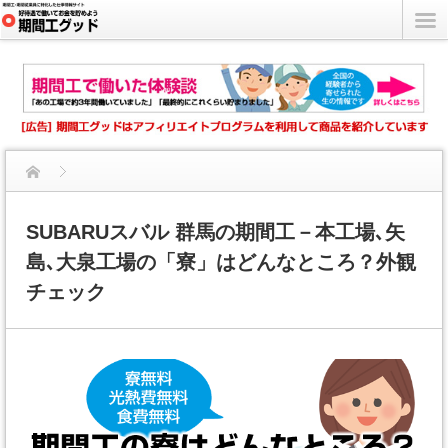
期間工の寮はどんなところ？各社の寮の充実度を比較チェック
SUBARUスバル 群馬の期間工－本工場､矢
島､大泉工場の「寮」はどんなところ？外観
SUBARUスバル 群馬の期間工－本工場､矢島､大泉工場の「...
チェック