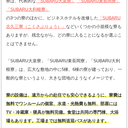
寮は、代表的な
「SUBARU大泉寮」
「SUBARU東長岡寮」
「SUBARU大利根寮」
の3つの寮のほかに、ビジネスホテルを改修した
「SUBARU
古久三寮（こくさぶりょう）」
などいくつかの小規模な寮も
ありますが、残念ながら、どの寮に入ることになるか選ぶこ
とはできません。
「SUBARU大泉寮」「SUBARU東長岡寮」「SUBARU大利
根寮」は、広大な敷地の中に5棟、6棟の寮が建っており、一
般的な寮というより、大きな団地のようなイメージです。
寮の設備は、遠方からの赴任でも安心できるように、寮費は
無料でワンルームの個室、水道・光熱費も無料、部屋には
TV・冷蔵庫・寝具が無料完備。食堂は共同の専門棟、大浴
場もあります。工場までは無料送迎バスがあります。