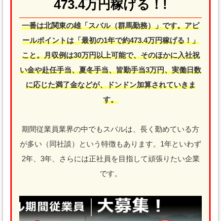
473.4万円稼げる！!
一番は北関東の雄「スバル（群馬勤務）」です。アピ
ールポイントは「最初の1年で約473.4万円稼げる！」
こと。月収例は30万円以上可能で、そのほかに入社祝
い金や赴任手当、夏冬手当、皆勤手当3万円、実働日数
に応じた満了金などが、ドンドン加算されていきま
す。
期間従業員業界の中でもスバルは、長く勤めている方
が多い（同社談）という特徴もあります。1年といわず
2年、3年、さらには正社員を目指して頑張りたい企業
です。