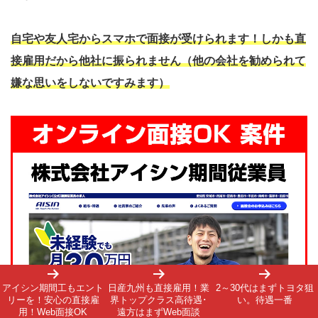
自宅や友人宅からスマホで面接が受けられます！しかも直
接雇用だから他社に振られません（他の会社を勧められて
嫌な思いをしないですみます）
アイシン期間工もエント
日産九州も直接雇用！業
2～30代はまずトヨタ狙
リーを！安心の直接雇
界トップクラス高待遇･
い。待遇一番
用！Web面接OK
遠方はまずWeb面談