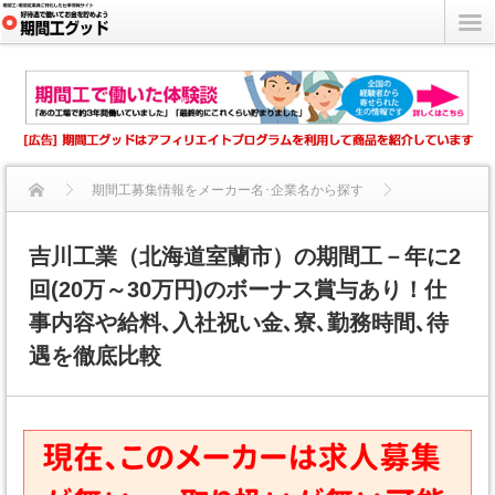
期間工募集情報をメーカー名･企業名から探す
吉川工業（北海道室蘭市）の期間工－年に2回(20万～30万円...
吉川工業（北海道室蘭市）の期間工－年に2
回(20万～30万円)のボーナス賞与あり！仕
事内容や給料､入社祝い金､寮､勤務時間､待
遇を徹底比較