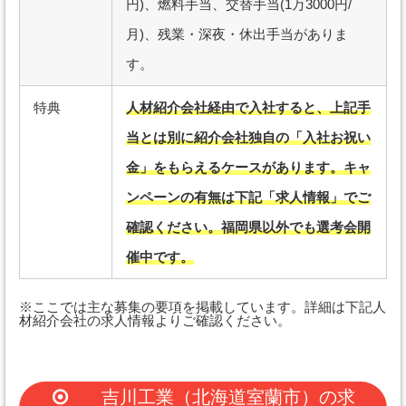
円)、燃料手当、交替手当(1万3000円/
月)、残業・深夜・休出手当がありま
す。
特典
人材紹介会社経由で入社すると、上記手
当とは別に紹介会社独自の「入社お祝い
金」をもらえるケースがあります。キャ
ンペーンの有無は下記「求人情報」でご
確認ください。福岡県以外でも選考会開
催中です。
※ここでは主な募集の要項を掲載しています。詳細は下記人
材紹介会社の求人情報よりご確認ください。
吉川工業（北海道室蘭市）の求