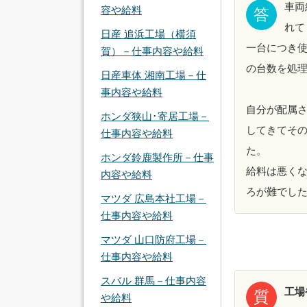
車両
容や給料
答
れて
日産 追浜工場（横須
一台につき
賀）－仕事内容や給料
の台数を処
日産車体 湘南工場－仕
事内容や給料
自分が配属さ
ホンダ狭山･寄居工場－
してきてその
仕事内容や給料
た。
ホンダ鈴鹿製作所－仕事
給料は悪く
内容や給料
ろが難でし
マツダ 広島本社工場－
仕事内容や給料
マツダ 山口防府工場－
仕事内容や給料
スバル 群馬－仕事内容
工場
質
や給料