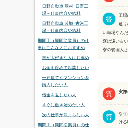
日野自動車 羽村･日野工
場－仕事内容や給料
工場
答
日野自動車 茨城･古河工
通り
場－仕事内容や給料
い職場なん
期間工（期間従業員）の仕
寮は遠い古い
事はこんな人におすすめ
寮の管理人
車が大好きな人はお薦め
お金を貯めて起業したい
一戸建てやマンションを
購入したい人
実際
質
借金を返したい人
すぐに働き始めたい人
なぜ
次の仕事が決まらない人
答
ける
期間工（期間従業員）の仕