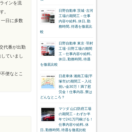
ラインを流
日野自動車 茨城･古河
す。
工場の期間工－仕事
と一日に多数
内容や給料､休日､勤
務時間､待遇を徹底比
較
日野自動車 東京･羽村
交代番が出勤
工場･日野工場の期間
工－仕事内容や給料､
造していまし
休日､勤務時間､待遇
を徹底比較
が不便なとこ
日産車体 湘南工場(平
塚市)の期間工－入社
祝い金30万！満了慰
労金！仕事内容､寮は
どんなところ？
マツダ 山口防府工場
の期間工－わずか半
年で241万円稼げる！
仕事内容や給料､休
日､勤務時間､待遇を徹底比較