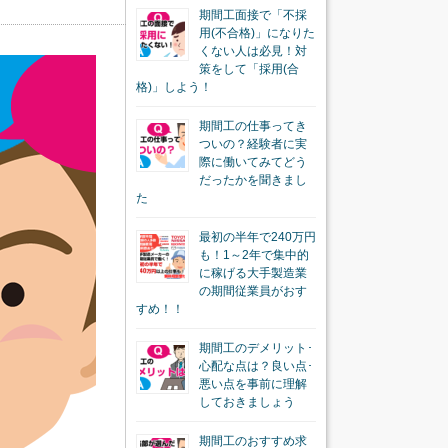
期間工面接で「不採
用(不合格)」になりた
くない人は必見！対
策をして「採用(合
格)」しよう！
期間工の仕事ってき
ついの？経験者に実
際に働いてみてどう
だったかを聞きまし
た
最初の半年で240万円
も！1～2年で集中的
に稼げる大手製造業
の期間従業員がおす
すめ！！
期間工のデメリット･
心配な点は？良い点･
悪い点を事前に理解
しておきましょう
期間工のおすすめ求