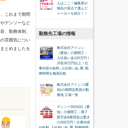
人はここ！編集部が
独自の視点で選んだ
メーカーを紹介！！
は、これまで期間
ンやデンソーなど
内容、勤務体制、
勤務先工場の情報
地の雰囲気につい
株式会社アイシン
をまとめましたを
（愛知）の期間工－
入社祝い金100万円！
月収30万円以上！仕
事内容や給料､入社祝い金､寮､勤
務時間を徹底比較
株式会社アイシン(愛
知)の期間従業員の勤
務地 工場一覧
デンソーDENSO（愛
知）の期間工－満了
慰労金&報奨金は驚き
の300万円！仕事内容
や給料､入社祝い金､寮､勤務時間､