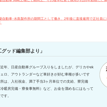
菱自動車 岡崎工場にて期間工、その後準社員で採用され20年勤務した
菱自動車･水島製作所の期間工として働き、2年後に直接雇用で正社員に
！
工グッド編集部より」
近年、日産自動車グループ入りをしましたが、デリカやek
ジェロ、アウトランダーなど車好きが好む車種が多いです
所は、入社祝金、満了手当3ヶ月単位での支給、寮完備
・冷暖房完備・寮食事無料）など、お金を溜めるにはもって
境です。