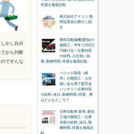
待遇を徹底比較
株式会社アイシン 期
間従業員の寮のご紹
介
豊田自動織機(愛知)の
。しかし自分
期間工－半年で250万
円稼げる！仕事内容
ってから判断
や給料､入社祝い金､
たのですんな
寮､勤務時間､待遇を徹底比較
パジェロ製造（岐
阜）の期間工－入社
祝い金＆満了慰労金
バッチリ！仕事内容
や給料､休日､勤務時間､待遇、寮
はどんなところ？
日野自動車 群馬･新田
工場の期間工－仕事
内容や給料､休日､勤
務時間､待遇を徹底比
較