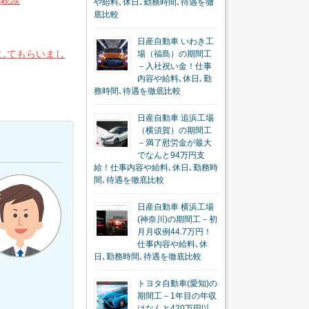
体験談
や給料､休日､勤務時間､待遇を徹
底比較
日産自動車 いわき工
してもらいまし
場（福島）の期間工
－入社祝い金！仕事
内容や給料､休日､勤
務時間､待遇を徹底比較
日産自動車 追浜工場
（横須賀）の期間工
－満了慰労金が最大
でなんと94万円支
給！仕事内容や給料､休日､勤務時
間､待遇を徹底比較
日産自動車 横浜工場
(神奈川)の期間工－初
月月収例44.7万円！
仕事内容や給料､休
日､勤務時間､待遇を徹底比較
トヨタ自動車(愛知)の
期間工－1年目の年収
はなんと420万円以