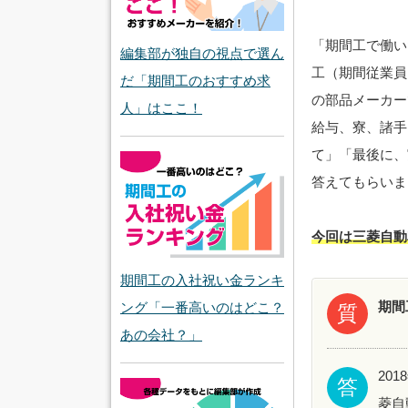
「期間工で働い
編集部が独自の視点で選ん
工（期間従業員
だ「期間工のおすすめ求
の部品メーカー
人」はここ！
給与、寮、諸手
て」「最後に、
答えてもらいま
今回は三菱自動
期間工の入社祝い金ランキ
期間
ング「一番高いのはどこ？
質
あの会社？」
20
答
菱自