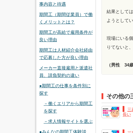
事内容と待遇
結果として
期間工（期間従業員）で働
ようとして
くメリットとは？
期間工が高給で雇用条件が
現場にいる
良い理由
りてないと
期間工は人材紹介会社経由
で応募した方が良い理由
（男性 34
メーカー直接雇用と派遣社
員、請負契約の違い
●期間工の仕事を条件別に
探す
その他の
－働くエリアから期間工
三
を探す
長い
－求人情報サイトを選ぶ
●みんなの期間工体験談