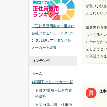
が取り沙汰
えるならい
「正社員登用数が一番多い
寮費無料食
会社はどこ？」トヨタ､ホ
もらえると
ンダ､日産､マツダなど各
に合わなか
メーカーを調査
をしようと
り入社でき
コンテンツ
ホーム
●期間工求人メーカー一覧
トヨタ/愛知－仕事内容
仕事
質
や給料
日産 横浜工場－仕事内