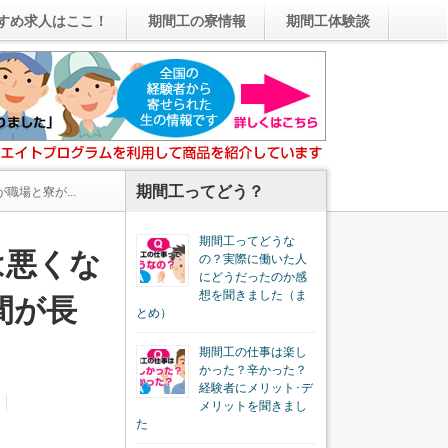
すめ求人はここ！
期間工の寮情報
期間工体験談
期間工ってどう？
場と寮が...
期間工ってどうな
は悪くな
の？実際に働いた人
にどうだったのか感
想を聞きました（ま
間が長
とめ）
期間工の仕事は楽し
かった？辛かった？
経験者にメリット･デ
メリットを聞きまし
た