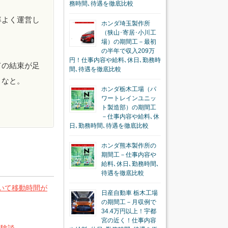
務時間､待遇を徹底比較
率よく運営し
ホンダ埼玉製作所
（狭山･寄居･小川工
場）の期間工－最初
の半年で収入209万
円！仕事内容や給料､休日､勤務時
ての結束が足
間､待遇を徹底比較
うなと。
ホンダ栃木工場（パ
ワートレインユニッ
ト製造部）の期間工
－仕事内容や給料､休
日､勤務時間､待遇を徹底比較
ホンダ熊本製作所の
期間工－仕事内容や
給料､休日､勤務時間､
待遇を徹底比較
いて移動時間が
日産自動車 栃木工場
の期間工－月収例で
34.4万円以上！宇都
宮の近く！仕事内容