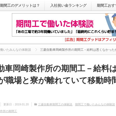
期間工のデメリットは？
入社祝い金ランキング
期間工おす
働いたみんなの体験談
三菱自動車岡崎製作所の期間工－給料は悪くなかったが職
動車岡崎製作所の期間工－給料
が職場と寮が離れていて移動時
更新日：
2019.01.20
三菱自動車期間工の体験談
期間工で働いたみんなの体験談
製作所の期間工