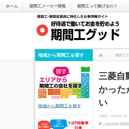
ホーム
期間工メーカー情報
期間工って稼げるの？
地域から期間工を探す
期間工で
三菱自
かった
い
地域から期間工を探す
公開日：
2019.01.19
三菱自動車 岡崎