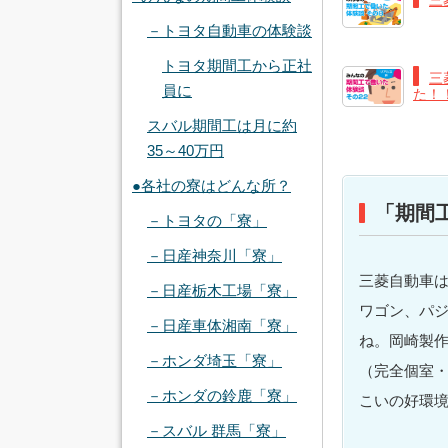
三
－トヨタ自動車の体験談
トヨタ期間工から正社
三
員に
た！
スバル期間工は月に約
35～40万円
●各社の寮はどんな所？
「期間
－トヨタの「寮」
－日産神奈川「寮」
三菱自動車は
－日産栃木工場「寮」
ワゴン、パ
－日産車体湘南「寮」
ね。岡崎製作
－ホンダ埼玉「寮」
（完全個室
－ホンダの鈴鹿「寮」
こいの好環
－スバル 群馬「寮」