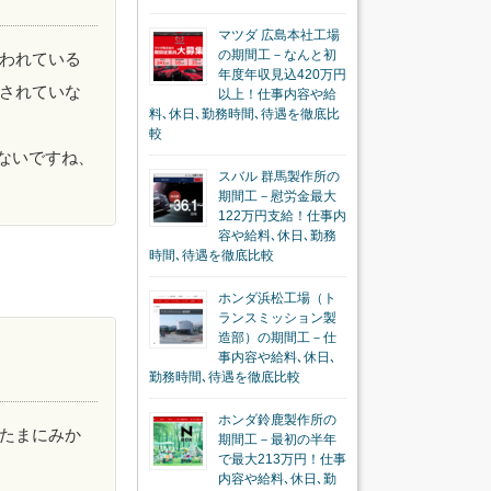
マツダ 広島本社工場
の期間工－なんと初
われている
年度年収見込420万円
されていな
以上！仕事内容や給
料､休日､勤務時間､待遇を徹底比
較
ないですね、
スバル 群馬製作所の
期間工－慰労金最大
122万円支給！仕事内
容や給料､休日､勤務
時間､待遇を徹底比較
ホンダ浜松工場（ト
ランスミッション製
造部）の期間工－仕
事内容や給料､休日､
勤務時間､待遇を徹底比較
ホンダ鈴鹿製作所の
たまにみか
期間工－最初の半年
で最大213万円！仕事
内容や給料､休日､勤