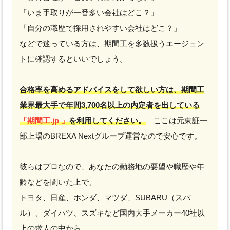
「いま手取りが一番多い会社はどこ？」
「自分の職歴で採用されやすい会社はどこ？」
などで迷っている方は、期間工を多数扱うエージェン
トに確認するといいでしょう。
合格率を高めるアドバイスをして欲しい方は、期間工
業界最大手で年間3,700名以上の内定者を出している
「期間工.jp 」
を利用してください。
ここは元東証一
部上場のBREXA Nextグループ運営なので安心です。
彼らはプロなので、あなたの勤務地の要望や職歴や年
齢などを聞いた上で、
トヨタ、日産、ホンダ、マツダ、SUBARU（スバ
ル）、ダイハツ、スズキなど国内大手メーカー40社以
上の求人の中から