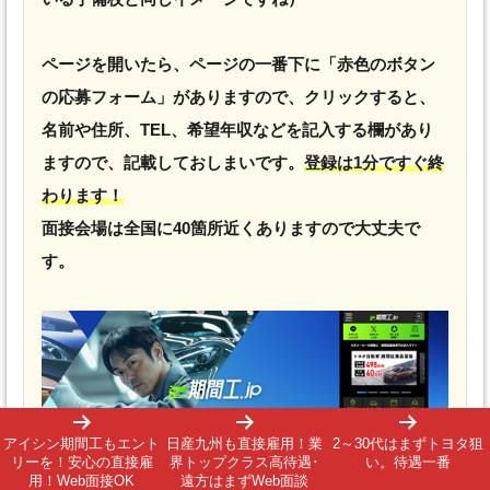
ページを開いたら、ページの一番下に「赤色のボタン
の応募フォーム」がありますので、クリックすると、
名前や住所、TEL、希望年収などを記入する欄があり
ますので、記載しておしまいです。
登録は1分ですぐ終
わります！
面接会場は全国に40箇所近くありますので大丈夫で
す。
アイシン期間工もエント
日産九州も直接雇用！業
2～30代はまずトヨタ狙
リーを！安心の直接雇
界トップクラス高待遇･
い。待遇一番
用！Web面接OK
遠方はまずWeb面談