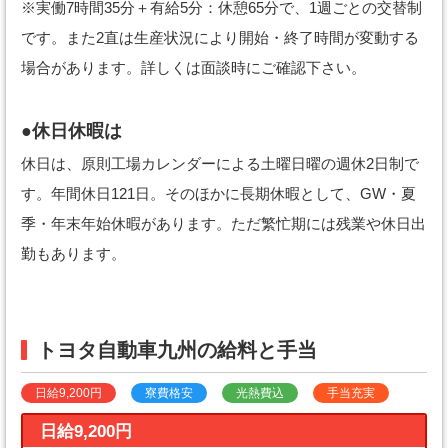
※実働7時間35分＋有給5分：休憩65分で、1週ごとの交替制
です。また2直は生産状況により開始・終了時間が変動する
場合があります。詳しくは面談時にご確認下さい。
●休日休暇は
休日は、原則工場カレンダーによる土曜日曜の週休2日制で
す。年間休日121日。そのほかに長期休暇として、GW・夏
季・年末年始休暇があります。ただ繁忙期には残業や休日出
勤もあります。
トヨタ自動車九州の給料と手当
日給9,200円
寮費格安
光熱費込
手当充実
日給9,200円