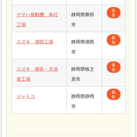
募
ヤマハ発動機 本社
静岡県磐田
集
工場
市
募
スズキ 湖西工場
静岡県湖西
集
市
募
スズキ 相良・大須
静岡県牧之
集
賀工場
原市
募
ジャトコ
静岡県静岡
集
市