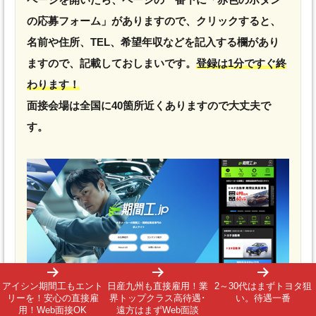
の応募フォーム」がありますので、クリックすると、
名前や住所、TEL、希望年収などを記入する欄があり
ますので、記載しておしまいです。
登録は1分ですぐ終
わります！
面接会場は全国に40箇所近くありますので大丈夫で
す。
アイシン期間工もエント
日産九州も直接雇用！業
2～30代はまずトヨタ狙
リーを！安心の直接雇
界トップクラス高待遇･
い。待遇一番
用！Web面接OK
遠方はまずWeb面談