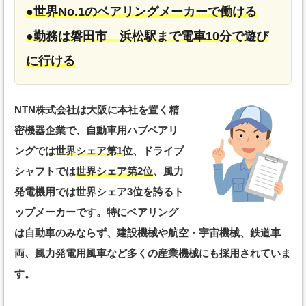
●世界No.1のベアリングメーカーで働ける
●勤務は磐田市 浜松駅まで電車10分で遊び
に行ける
NTN株式会社は大阪に本社を置く精
密機器企業で、自動車用ハブベアリ
ングでは
世界シェア第1位
、ドライブ
シャフトでは
世界シェア第2位
、風力
発電機用では世界シェア3位を誇るト
ップメーカーです。特にベアリング
は自動車のみならず、建設機械や航空・宇宙機械、鉄道車
両、風力発電用風車など多くの産業機械にも採用されていま
す。