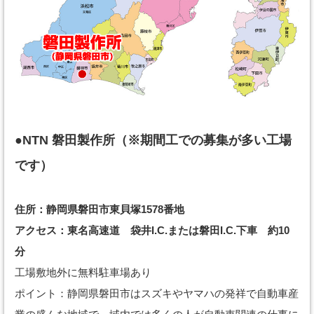
●NTN 磐田製作所（※期間工での募集が多い工場
です）
住所：静岡県磐田市東貝塚1578番地
アクセス：東名高速道 袋井I.C.または磐田I.C.下車 約10
分
工場敷地外に無料駐車場あり
ポイント：静岡県磐田市はスズキやヤマハの発祥で自動車産