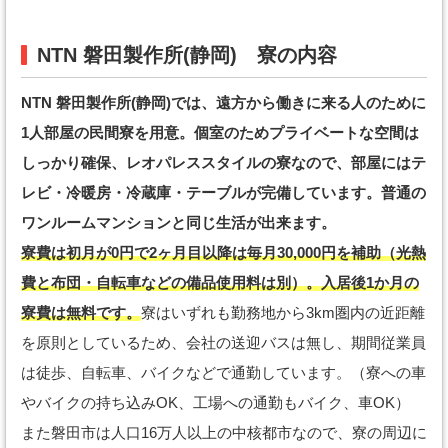
NTN 磐田製作所(静岡) 寮の内容
NTN 磐田製作所(静岡)では、遠方から働きに来る人のために
1人部屋の民間寮を用意。個室のためプライベートな空間は
しっかり確保、レオパレススタイルの寮なので、部屋にはテ
レビ・冷暖房・冷蔵庫・テーブルが完備しています。普通の
ワンルームマンションと同じ生活が出来ます。
寮費は初月が0円で2ヶ月目以降は毎月30,000円を補助（光熱
費と布団・自転車などの備品使用料は別）。入居後1か月の
寮費は無料です。
寮はいずれも勤務地から3km圏内の近距離
を原則としているため、会社の送迎バスは無し、期間従業員
は徒歩、自転車、バイクなどで通勤しています。（寮への車
やバイクの持ち込みOK、工場への通勤もバイク、車OK）
また磐田市は人口16万人以上の中核都市なので、寮の周辺に