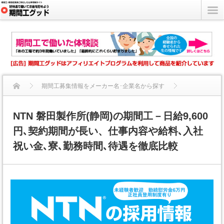
期間工募集情報をメーカー名･企業名から探す
NTN 磐田製作所(静岡)の期間工－日給9,600円､契約期...
NTN 磐田製作所(静岡)の期間工－日給9,600
円､契約期間が長い、仕事内容や給料､入社
祝い金､寮､勤務時間､待遇を徹底比較