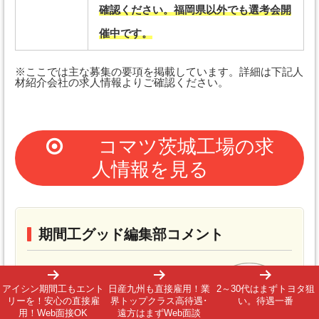
確認ください。福岡県以外でも選考会開
催中です。
※ここでは主な募集の要項を掲載しています。詳細は下記人
材紹介会社の求人情報よりご確認ください。
コマツ茨城工場の求
人情報を見る
期間工グッド編集部コメント
コマツ（株式会社小松製作所）
アイシン期間工もエント
日産九州も直接雇用！業
2～30代はまずトヨタ狙
リーを！安心の直接雇
界トップクラス高待遇･
い。待遇一番
は、1921（大正10）年に設立、シ
用！Web面接OK
遠方はまずWeb面談