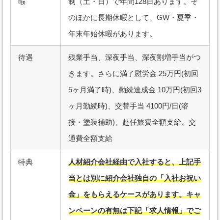
暇
制（土・日）で年間128日あります。そ
のほかに長期休暇として、GW・夏季・
年末年始休暇があります。
待遇
残業手当、深夜手当、深夜割増手当がつ
きます。さらに満了慰労金 25万円(初回
5ヶ月満了時)、勤続達成金 10万円(初回3
ヶ月勤続時)、交替手当 4100円/日(溶
接・塗装補助)、赴任旅費全額支給、交
通費全額支給
特典
人材紹介会社経由で入社すると、上記手
当とは別に紹介会社独自の「入社お祝い
金」をもらえるケースがあります。キャ
ンペーンの有無は下記「求人情報」でご