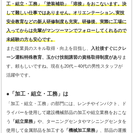
工・組立・工務」「塗装補助」「溶接」をおこないます。決
して難しい仕事ではありません。オリエンテーション､実技
安全教育などの新人研修制度も充実。研修後、実際に工場に
入ってからは先輩がマンツーマンでフォローしてくれるので
未経験の方も安心です。
また従業員のスキル取得・向上を目指し、
入社後すぐにクレ
ーン運転特殊教育、玉かけ技能講習の資格取得制度があり
ま
す。頼もしいですね。現在も20代～40代の男性スタッフが
活躍中です。
●「加工・組立・工務」は
「加工・組立・工務」の部門には、レンチやインパクト、ド
ライバーを使用して建設機械部品の加工や組立業務をおこな
う
「組立業務」
や、ターニングセンタやマシニングセンタを
使用して金属部品を加工する
「機械加工業務」
、部品の運搬