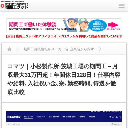
期間工募集情報をメーカー名･企業名から探す
コマツ｜小松製作所-茨城工場の期間工－月収最大31万円超！年...
コマツ｜小松製作所-茨城工場の期間工－月
収最大31万円超！年間休日128日！仕事内容
や給料､入社祝い金､寮､勤務時間､待遇を徹
底比較