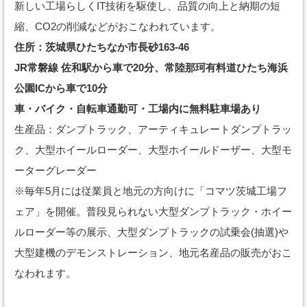
新しい工場らしくIT技術を駆使し、品質の向上と納期の短
縮、CO2の削減などがおこなわれています。
住所：茨城県ひたちなか市長砂163-46
JR常磐線 佐和駅から車で20分、常陸那珂有料道ひたち海浜
公園ICから車で10分
車・バイク・自転車通勤可・工場内に無料駐車場あり
生産品：ダンプトラック、アーティキュレートダンプトラッ
ク、大型ホイールローダー、大型ホイールドーザー、大型モ
ーターグレーダー
※毎年5月には従業員と地元の方向けに「コマツ茨城工場フ
ェア」を開催。普段見られない大型ダンプトラック・ホイー
ルローダー等の展示、大型ダンプトラックの試乗会(抽選)や
大型建機のデモンストレーション、地元名産品の販売がおこ
なわれます。