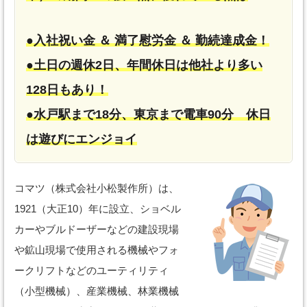
●入社祝い金 ＆ 満了慰労金 ＆ 勤続達成金！
●土日の週休2日、年間休日は他社より多い
128日もあり！
●水戸駅まで18分、東京まで電車90分 休日
は遊びにエンジョイ
コマツ（株式会社小松製作所）は、
1921（大正10）年に設立、ショベル
カーやブルドーザーなどの建設現場
や鉱山現場で使用される機械やフォ
ークリフトなどのユーティリティ
（小型機械）、産業機械、林業機械